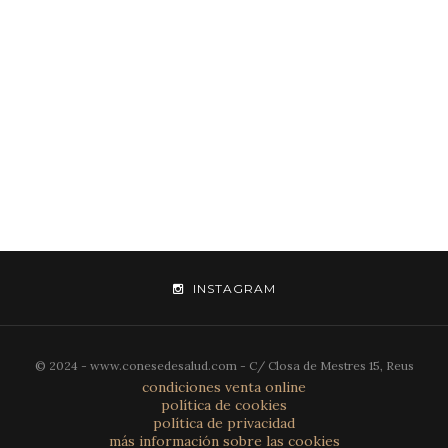
INSTAGRAM
© 2024 - www.conesedesalud.com - C/ Closa de Mestres 15, Reus
condiciones venta online
política de cookies
política de privacidad
más información sobre las cookies