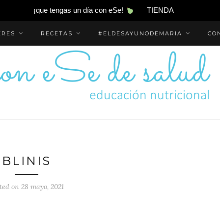
¡que tengas un día con eSe!
TIENDA
ERES
RECETAS
#ELDESAYUNODEMARIA
CO
BLINIS
ted on 28 mayo, 2021