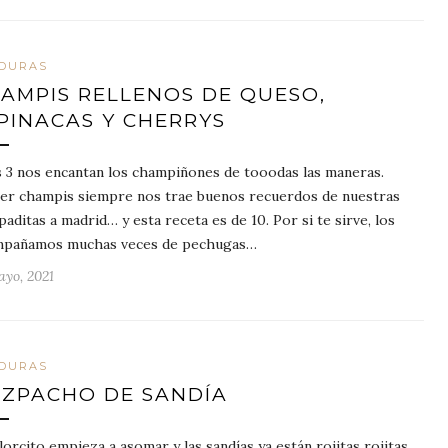
DURAS
AMPIS RELLENOS DE QUESO,
PINACAS Y CHERRYS
s 3 nos encantan los champiñones de tooodas las maneras.
r champis siempre nos trae buenos recuerdos de nuestras
paditas a madrid… y esta receta es de 10. Por si te sirve, los
mpañamos muchas veces de pechugas…
ayo, 2021
DURAS
ZPACHO DE SANDÍA
alorcito empieza a asomar y las sandías ya están rojitas rojitas