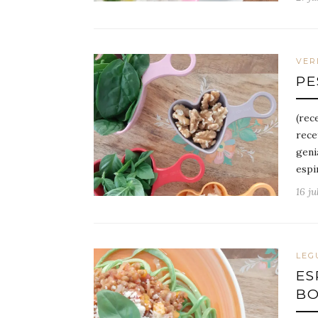
VER
PE
(rec
rece
geni
espi
16 ju
LEG
ES
BO