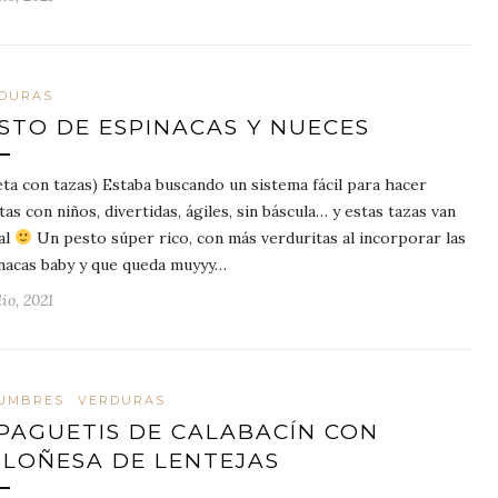
DURAS
STO DE ESPINACAS Y NUECES
eta con tazas) Estaba buscando un sistema fácil para hacer
tas con niños, divertidas, ágiles, sin báscula… y estas tazas van
al
Un pesto súper rico, con más verduritas al incorporar las
nacas baby y que queda muyyy…
lio, 2021
UMBRES
VERDURAS
PAGUETIS DE CALABACÍN CON
LOÑESA DE LENTEJAS