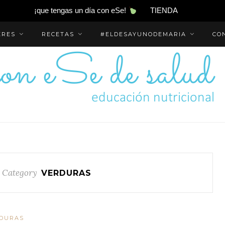
¡que tengas un día con eSe!
TIENDA
ERES
RECETAS
#ELDESAYUNODEMARIA
CO
 Category
VERDURAS
DURAS