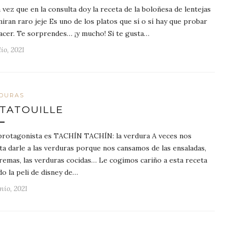
 vez que en la consulta doy la receta de la boloñesa de lentejas
iran raro jeje Es uno de los platos que sí o sí hay que probar
acer. Te sorprendes… ¡y mucho! Si te gusta…
lio, 2021
DURAS
TATOUILLE
 protagonista es TACHÍN TACHÍN: la verdura A veces nos
ta darle a las verduras porque nos cansamos de las ensaladas,
cremas, las verduras cocidas… Le cogimos cariño a esta receta
do la peli de disney de…
nio, 2021