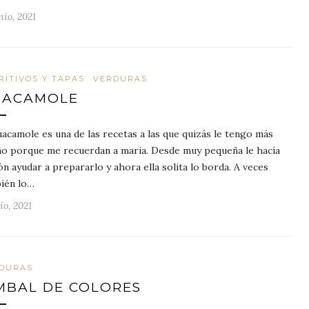
nio, 2021
RITIVOS Y TAPAS
VERDURAS
UACAMOLE
uacamole es una de las recetas a las que quizás le tengo más
ño porque me recuerdan a maria. Desde muy pequeña le hacía
ión ayudar a prepararlo y ahora ella solita lo borda. A veces
ién lo…
io, 2021
DURAS
MBAL DE COLORES