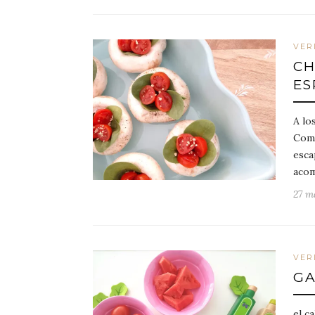
VER
CH
ES
A lo
Come
esca
aco
27 m
VER
GA
el c