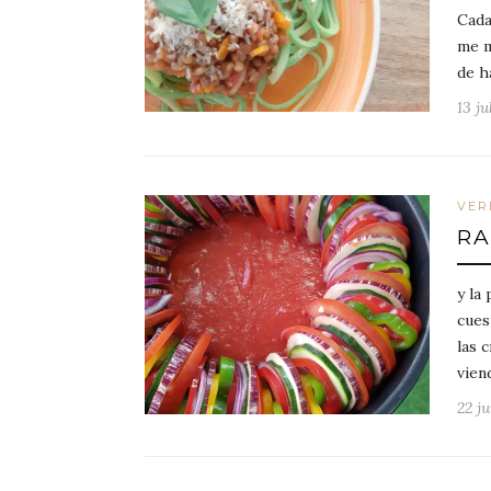
Cada
me m
de h
13 ju
VER
RA
y la
cues
las 
vien
22 ju