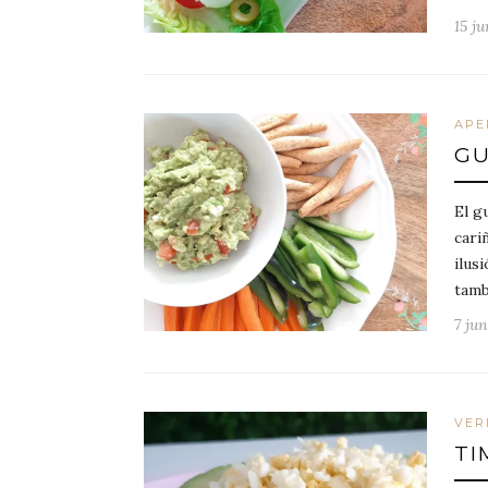
15 ju
APE
G
El g
cari
ilus
tamb
7 jun
VER
TI