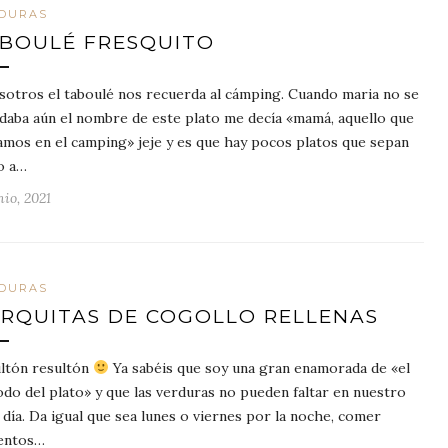
DURAS
BOULÉ FRESQUITO
sotros el taboulé nos recuerda al cámping. Cuando maria no se
daba aún el nombre de este plato me decía «mamá, aquello que
amos en el camping» jeje y es que hay pocos platos que sepan
o a…
nio, 2021
DURAS
RQUITAS DE COGOLLO RELLENAS
ltón resultón
Ya sabéis que soy una gran enamorada de «el
do del plato» y que las verduras no pueden faltar en nuestro
a día. Da igual que sea lunes o viernes por la noche, comer
entos…