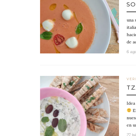
SO
una 
ital
haci
de a
6 ago
VER
TZ
Idea
En
nues
en u
27 ju