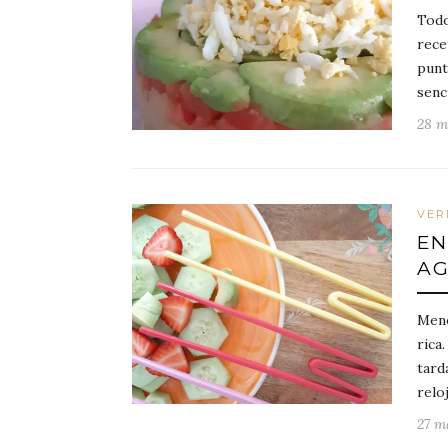
Todo
rece
punt
senc
28 m
VER
EN
AG
Meno
rica
tard
relo
27 m