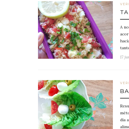
VER
TA
A no
acor
hací
tant
17 ju
VER
BA
Resu
méto
día 
alim