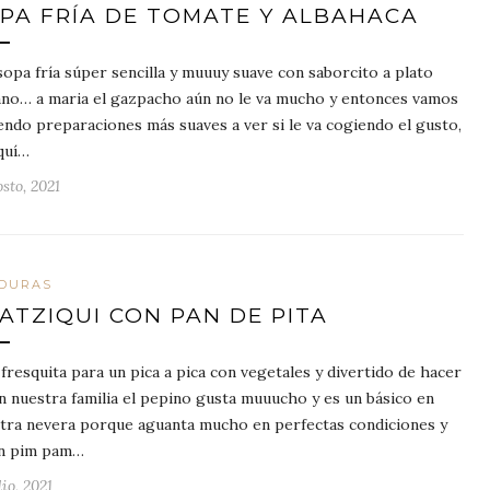
PA FRÍA DE TOMATE Y ALBAHACA
sopa fría súper sencilla y muuuy suave con saborcito a plato
iano… a maria el gazpacho aún no le va mucho y entonces vamos
endo preparaciones más suaves a ver si le va cogiendo el gusto,
quí…
sto, 2021
DURAS
ATZIQUI CON PAN DE PITA
 fresquita para un pica a pica con vegetales y divertido de hacer
 nuestra familia el pepino gusta muuucho y es un básico en
tra nevera porque aguanta mucho en perfectas condiciones y
n pim pam…
lio, 2021