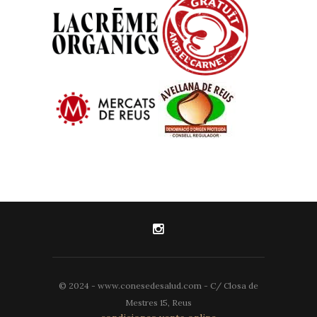
© 2024 - www.conesedesalud.com - C/ Closa de
Mestres 15, Reus