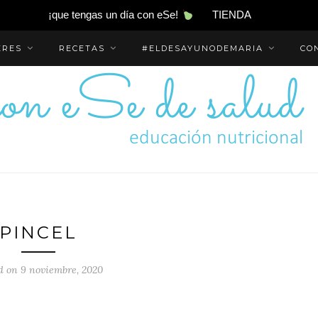
¡que tengas un día con eSe!
TIENDA
ERES
RECETAS
#ELDESAYUNODEMARIA
CO
PINCEL
d on 9 noviembre, 2020