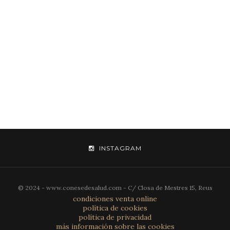
INSTAGRAM
© 2024 - www.conesedesalud.com - C/ Closa de Mestres 15, Reus
condiciones venta online
política de cookies
política de privacidad
más información sobre las cookies