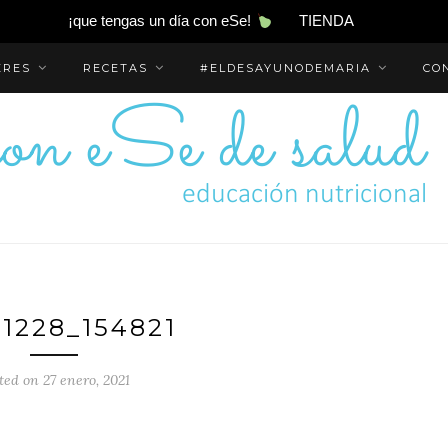
¡que tengas un día con eSe!
TIENDA
ERES
RECETAS
#ELDESAYUNODEMARIA
CO
1228_154821
ted on 27 enero, 2021