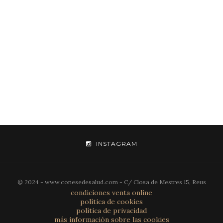
INSTAGRAM
© 2024 - www.conesedesalud.com - C/ Closa de Mestres 15, Reus
condiciones venta online
política de cookies
política de privacidad
más información sobre las cookies