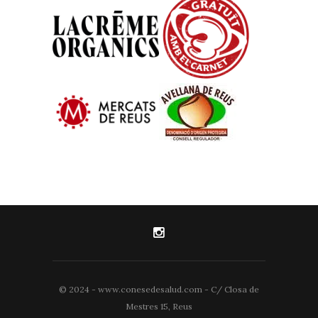
© 2024 - www.conesedesalud.com - C/ Closa de
Mestres 15, Reus