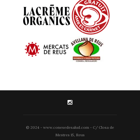
© 2024 - www.conesedesalud.com - C/ Closa de
Mestres 15, Reus