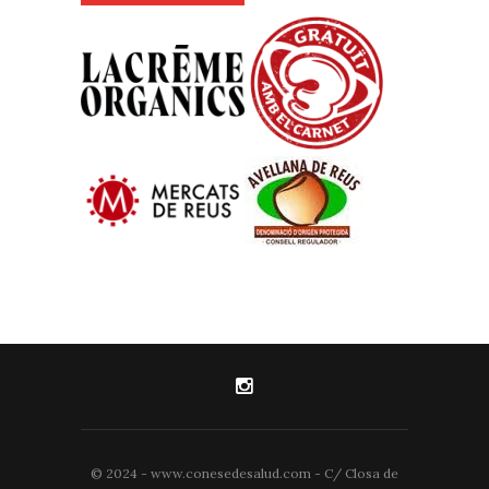
© 2024 - www.conesedesalud.com - C/ Closa de