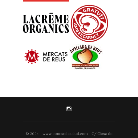
© 2024 - www.conesedesalud.com - C/ Closa de