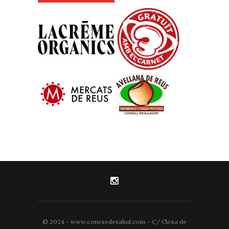
© 2024 - www.conesedesalud.com - C/ Closa de