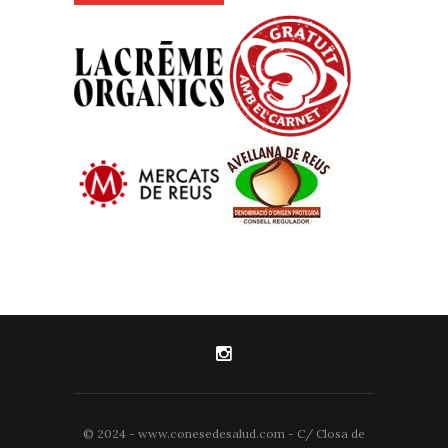
© 2024 - www.conesedesalud.com - C/ Closa de