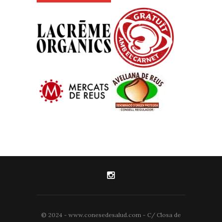
© 2024 - www.conesedesalud.com - C/ Closa de