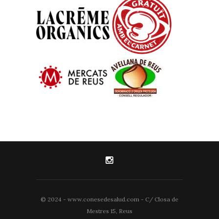
© 2024 - www.conesedesalud.com - C/ Closa de
Mestres 15, Reus