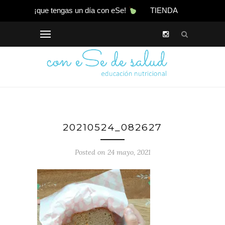
¡que tengas un día con eSe!
TIENDA
20210524_082627
Posted on 24 mayo, 2021