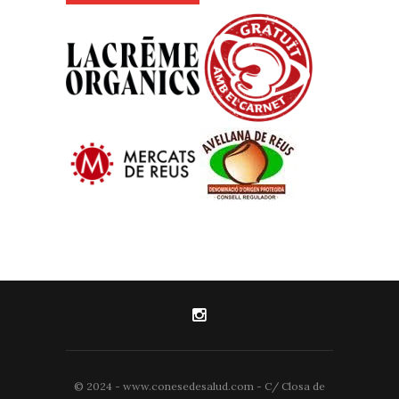
© 2024 - www.conesedesalud.com - C/ Closa de