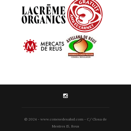
© 2024 - www.conesedesalud.com - C/ Closa de
Mestres 15, Reus