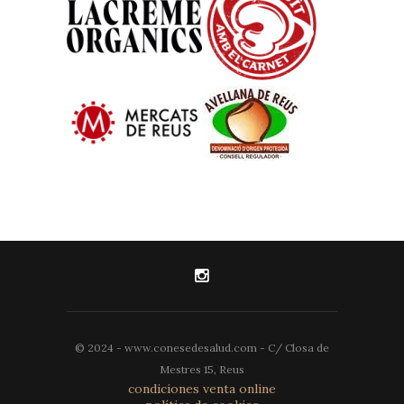
© 2024 - www.conesedesalud.com - C/ Closa de
Mestres 15, Reus
condiciones venta online