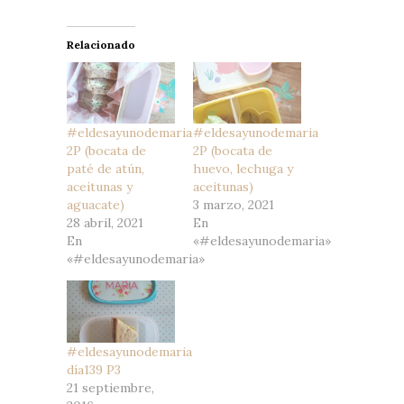
Relacionado
#eldesayunodemaria
#eldesayunodemaria
2P (bocata de
2P (bocata de
paté de atún,
huevo, lechuga y
aceitunas y
aceitunas)
aguacate)
3 marzo, 2021
28 abril, 2021
En
En
«#eldesayunodemaria»
«#eldesayunodemaria»
#eldesayunodemaria
día139 P3
21 septiembre,