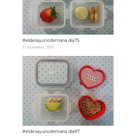
#eldesayunodemaria día75
17 diciembre, 2015
#eldesayunodemaria día97