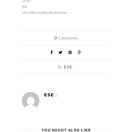
2016
En
«#eldesayunodemaria»
0
Comments
By
ESE .
ESE .
YOU MIGHT ALSO LIKE