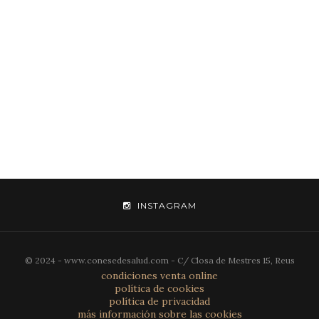
INSTAGRAM
© 2024 - www.conesedesalud.com - C/ Closa de Mestres 15, Reus
condiciones venta online
política de cookies
política de privacidad
más información sobre las cookies