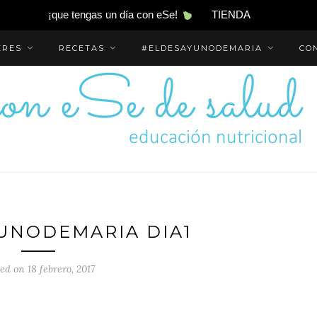
¡que tengas un día con eSe!
TIENDA
ERES
RECETAS
#ELDESAYUNODEMARIA
CO
UNODEMARIA DIA1
ed on 18 febrero, 2017