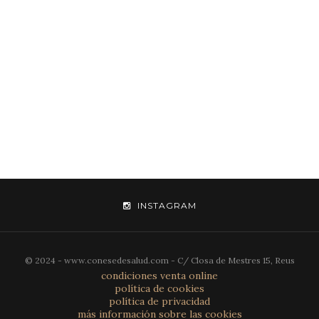
INSTAGRAM
© 2024 - www.conesedesalud.com - C/ Closa de Mestres 15, Reus
condiciones venta online
política de cookies
política de privacidad
más información sobre las cookies