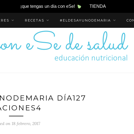
¡que tengas un día con eSe!
TIENDA
ERES
RECETAS
#ELDESAYUNODEMARIA
CO
NODEMARIA DÍA127
ACIONES4
ed on 18 febrero, 2017