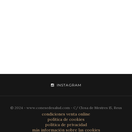
INSTAGRAM
© 2024 - www.conesedesalud.com - C/ Closa de Mestres 15, Reus
condiciones venta online
política de cookies
política de privacidad
más información sobre las cookies