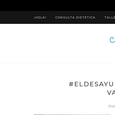
¡HOLA!
CONSULTA DIETÉTICA
TALL
#ELDESAYU
V
Post