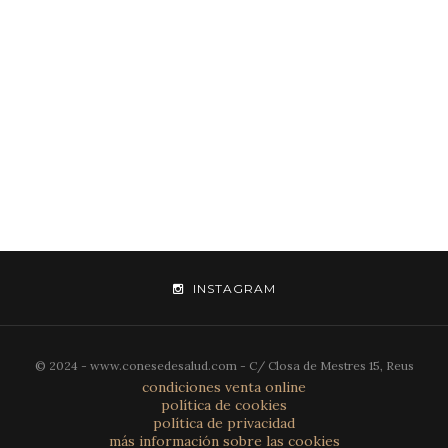
INSTAGRAM
© 2024 - www.conesedesalud.com - C/ Closa de Mestres 15, Reus
condiciones venta online
política de cookies
política de privacidad
más información sobre las cookies