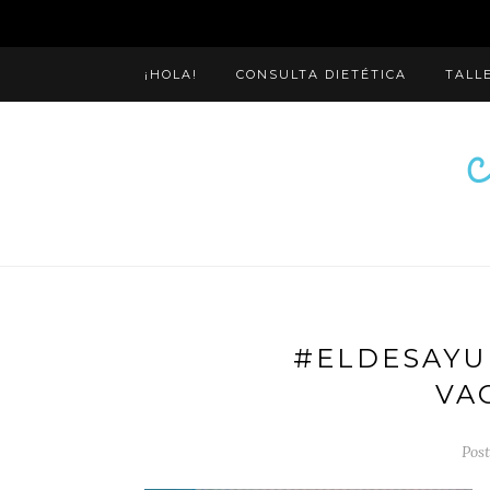
¡HOLA!
CONSULTA DIETÉTICA
TALL
#ELDESAYU
VA
Post