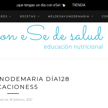
¡que tengas un día con eSe!
TIENDA
ERES
RECETAS
#ELDESAYUNODEMARIA
CO
NODEMARIA DÍA128
CACIONES5
ed on 18 febrero, 2017