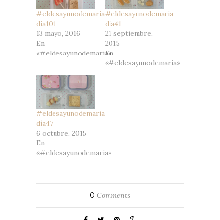
#eldesayunodemaria
#eldesayunodemaria
día101
día41
13 mayo, 2016
21 septiembre,
En
2015
«#eldesayunodemaria»
En
«#eldesayunodemaria»
#eldesayunodemaria
día47
6 octubre, 2015
En
«#eldesayunodemaria»
0
Comments