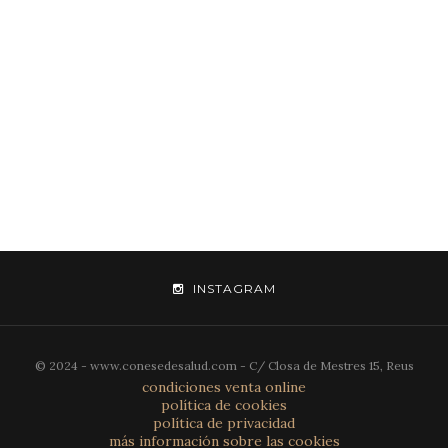
INSTAGRAM
© 2024 - www.conesedesalud.com - C/ Closa de Mestres 15, Reus
condiciones venta online
política de cookies
política de privacidad
más información sobre las cookies