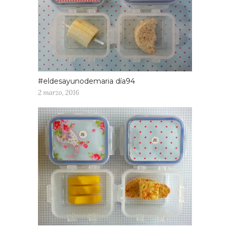
#eldesayunodemaria día94
2 marzo, 2016