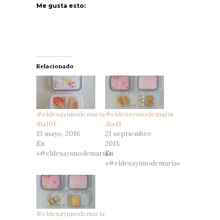
Me gusta esto:
Relacionado
#eldesayunodemaria
#eldesayunodemaria
día101
día41
13 mayo, 2016
21 septiembre,
En
2015
«#eldesayunodemaria»
En
«#eldesayunodemaria»
#eldesayunodemaria