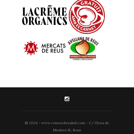
© 2024 - www.conesedesalud.com - C/ Closa de
Mestres 15, Reus