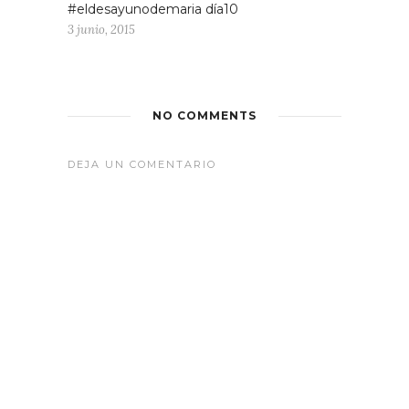
#eldesayunodemaria día10
3 junio, 2015
NO COMMENTS
DEJA UN COMENTARIO