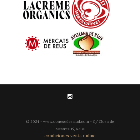
© 2024 - www.conesedesalud.com - C/ Closa de
Mestres 15, Reus
condiciones venta online