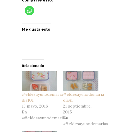
Comparte esto:
Me gusta esto:
Relacionado
#eldesayunodemaria
#eldesayunodemaria
día101
día41
13 mayo, 2016
21 septiembre,
En
2015
«#eldesayunodemaria»
En
«#eldesayunodemaria»