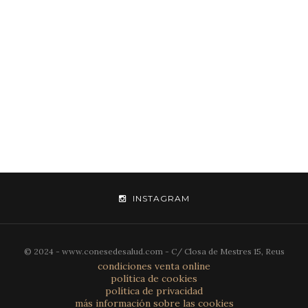
INSTAGRAM
© 2024 - www.conesedesalud.com - C/ Closa de Mestres 15, Reus
condiciones venta online
política de cookies
política de privacidad
más información sobre las cookies