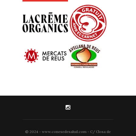
© 2024 - www.conesedesalud.com - C/ Closa de