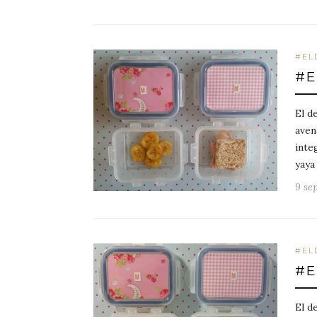
#EL
#E
El d
aven
inte
yaya
9 se
#EL
#E
El d