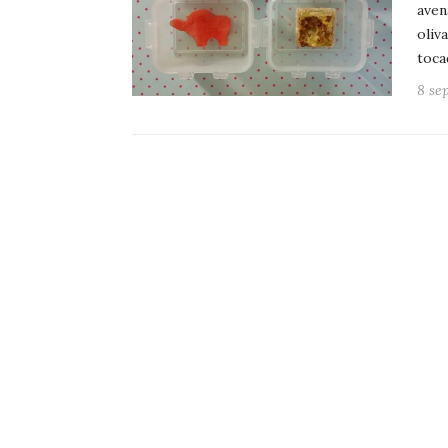
aven
oliv
toc
8 se