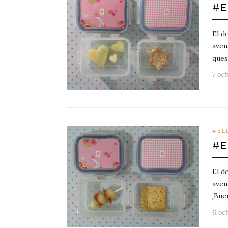
#E
El d
aven
ques
7 oct
#EL
#E
El d
aven
¡Bue
6 oct