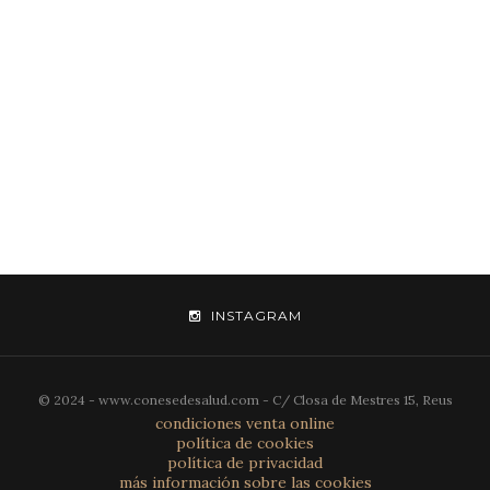
INSTAGRAM
© 2024 - www.conesedesalud.com - C/ Closa de Mestres 15, Reus
condiciones venta online
política de cookies
política de privacidad
más información sobre las cookies