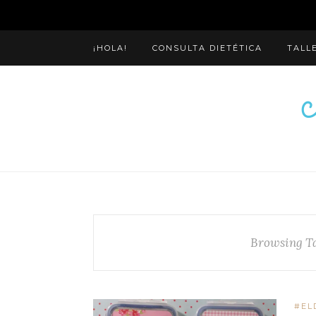
¡HOLA!
CONSULTA DIETÉTICA
TALL
Browsing T
#EL