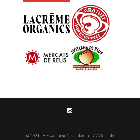
© 2024 - www.conesedesalud.com - C/ Closa de