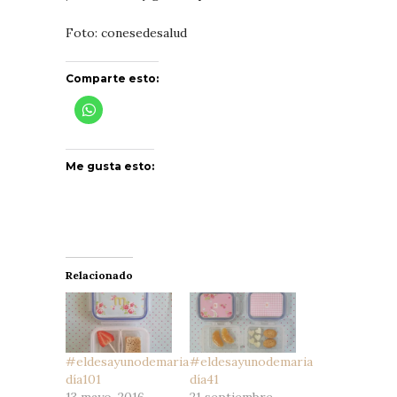
Foto: conesedesalud
Comparte esto:
Me gusta esto:
Relacionado
#eldesayunodemaria
#eldesayunodemaria
día101
día41