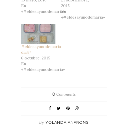
13 mayo, 2016
21 septiembre,
En
2015
«#eldesayunodemaria»
En
«#eldesayunodemaria»
#eldesayunodemaria
día47
6 octubre, 2015
En
«#eldesayunodemaria»
0
Comments
By
YOLANDA ANFRONS