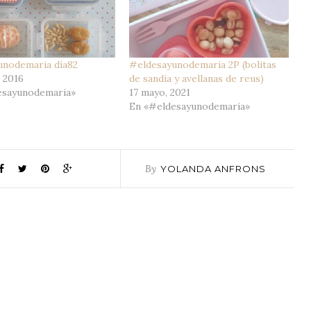
unodemaria día82
#eldesayunodemaria 2P (bolitas
, 2016
de sandía y avellanas de reus)
esayunodemaria»
17 mayo, 2021
En «#eldesayunodemaria»
By
YOLANDA ANFRONS