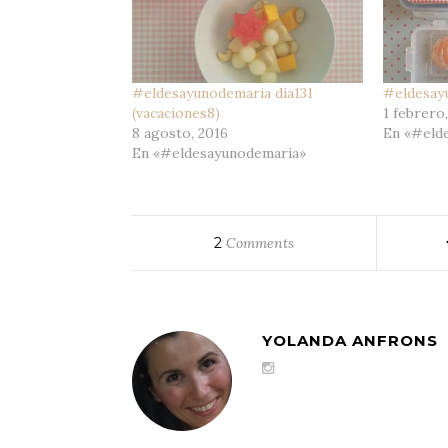
#eldesayunodemaria día131
#eldesay
(vacaciones8)
1 febrero
8 agosto, 2016
En «#eld
En «#eldesayunodemaria»
2
Comments
YOLANDA ANFRONS