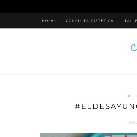
¡HOLA!
CONSULTA DIETÉTICA
TALL
#EL
#ELDESAYUNO
Post