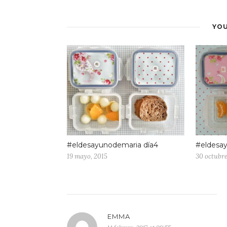
YOU
#eldesayunodemaria día4
#eldesa
19 mayo, 2015
30 octubre
EMMA