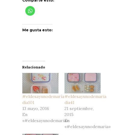
Comparte esto:
Me gusta esto:
Relacionado
#eldesayunodemaria
#eldesayunodemaria
día101
día41
13 mayo, 2016
21 septiembre,
En
2015
«#eldesayunodemaria»
En
«#eldesayunodemaria»