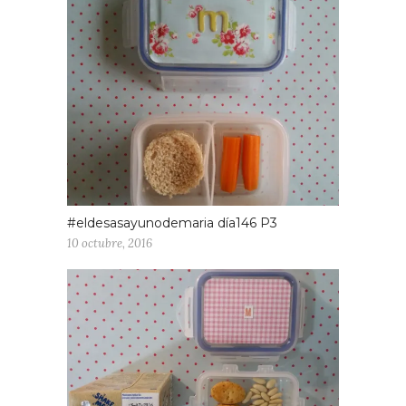
#eldesasayunodemaria día146 P3
10 octubre, 2016