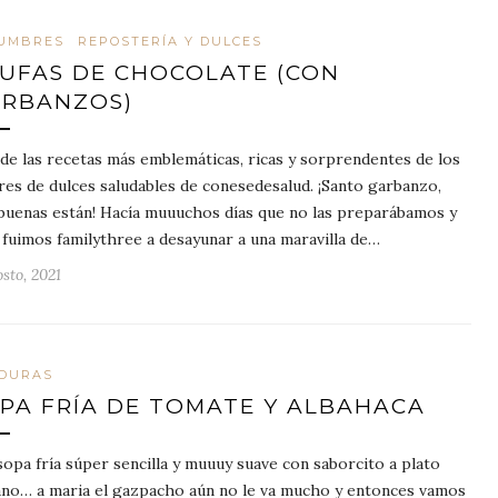
UMBRES
REPOSTERÍA Y DULCES
UFAS DE CHOCOLATE (CON
RBANZOS)
de las recetas más emblemáticas, ricas y sorprendentes de los
eres de dulces saludables de conesedesalud. ¡Santo garbanzo,
buenas están! Hacía muuuchos días que no las preparábamos y
 fuimos familythree a desayunar a una maravilla de…
sto, 2021
DURAS
PA FRÍA DE TOMATE Y ALBAHACA
sopa fría súper sencilla y muuuy suave con saborcito a plato
iano… a maria el gazpacho aún no le va mucho y entonces vamos