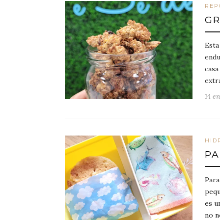
REP
GR
Esta
endu
casa
extr
14 e
HID
PA
Para
peq
es u
no n