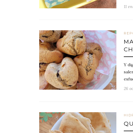
11 en
REP
MA
CH
Y di
sale
esfu
26 o
HID
QU