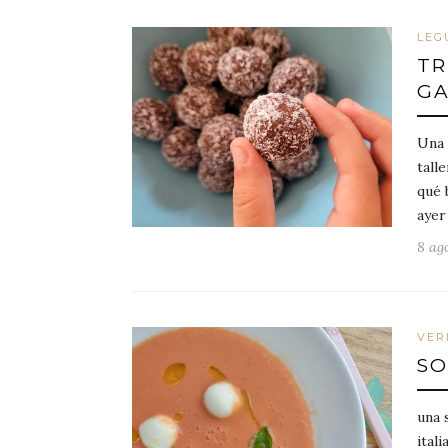
LEG
TR
GA
Una 
tall
qué 
ayer
8 ago
VER
SO
una 
ital