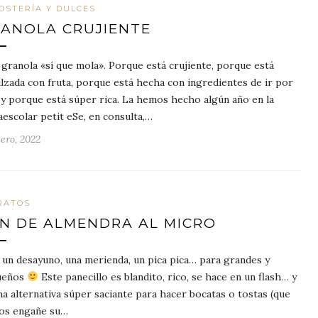
OSTERÍA Y DULCES
ANOLA CRUJIENTE
 granola «sí que mola». Porque está crujiente, porque está
lzada con fruta, porque está hecha con ingredientes de ir por
 y porque está súper rica. La hemos hecho algún año en la
aescolar petit eSe, en consulta,…
nero, 2022
RATOS
N DE ALMENDRA AL MICRO
 un desayuno, una merienda, un pica pica… para grandes y
ueños
Este panecillo es blandito, rico, se hace en un flash… y
na alternativa súper saciante para hacer bocatas o tostas (que
os engañe su…