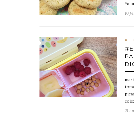
Ya m
10 fe
#EL
#E
PA
DI
mari
toma
pica
cole
21 e