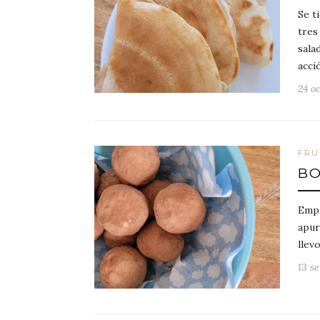
Se t
tres
sala
acci
24 oc
FRU
BO
Empi
apur
llev
13 s