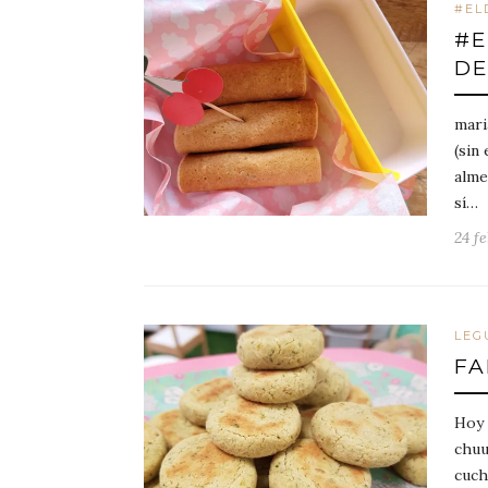
#EL
#E
DE
mari
(sin
alme
sí…
24 fe
LEG
FA
Hoy 
chuu
cuch