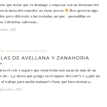
iene que notar que es domingo y empezar con un desayuno los
 en la mesa del comedor, no tiene precio
Nos apetecía algo
dito pero diferente a las tostadas, así que… quesadillas en
ón. Calentitas, sabrosas,…
tubre, 2021
TA
REPOSTERÍA Y DULCES
LAS DE AVELLANA Y ZANAHORIA
eza el cole y seguro que estas bolas nos sacan de más de un
o de… «¿y ahora qué pongo en el tupper del cole?» o «¿qué me
o al trabajo para media mañana?» Guau, qué bien sientan a…
eptiembre, 2021