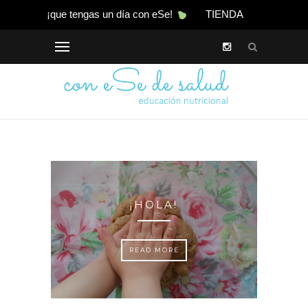
¡que tengas un día con eSe!
TIENDA
TIENDA
READ MORE