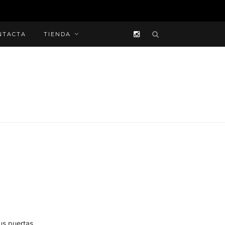
NTACTA
TIENDA
us puertas.