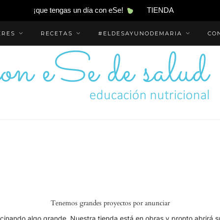
¡que tengas un día con eSe!
TIENDA
ERES
RECETAS
#ELDESAYUNODEMARIA
CO
Tenemos grandes proyectos por anunciar
cinando algo grande. Nuestra tienda está en obras y pronto abrirá s