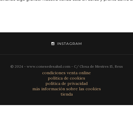
INSTAGRAM
© 2024 - www.conesedesalud.com - C/ Closa de Mestres 15, Reus
condiciones venta online
política de cookies
política de privacidad
más información sobre las cookies
tienda